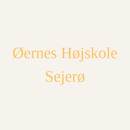
Spring
til
indhold
Øernes Højskole
Sejerø