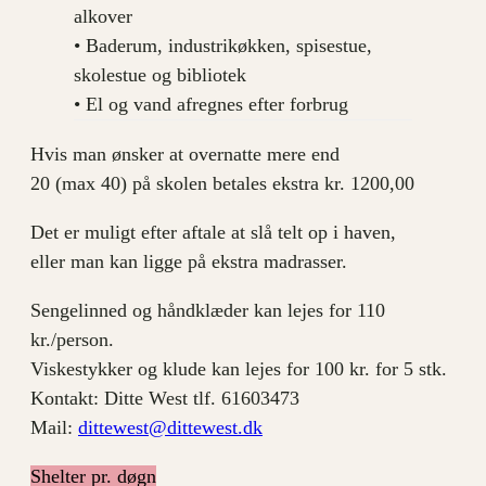
alkover
• Baderum, industrikøkken, spisestue,
skolestue og bibliotek
• El og vand afregnes efter forbrug
Hvis man ønsker at overnatte mere end
20 (max 40) på skolen betales ekstra kr. 1200,00
Det er muligt efter aftale at slå telt op i haven,
eller man kan ligge på ekstra madrasser.
Sengelinned og håndklæder kan lejes for 110
kr./person.
Viskestykker og klude kan lejes for 100 kr. for 5 stk.
Kontakt: Ditte West tlf. 61603473
Mail:
dittewest@dittewest.dk
Shelter pr. døgn