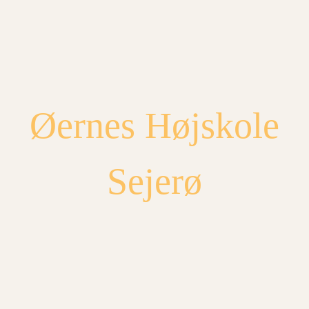
Spring
til
indhold
Øernes Højskole
Sejerø