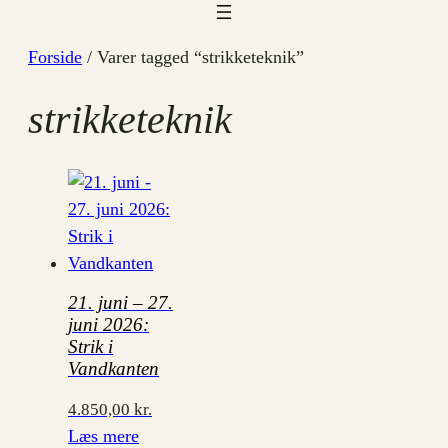
Forside
/ Varer tagged “strikketeknik”
strikketeknik
21. juni – 27.
juni 2026:
Strik i
Vandkanten
4.850,00
kr.
Læs mere