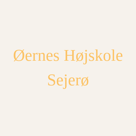
Spring
til
indhold
Øernes Højskole
Sejerø