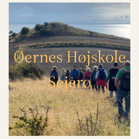
Spring
til
indhold
Øernes Højskole
Sejerø