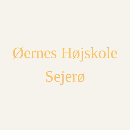
Spring
til
indhold
Øernes Højskole
Sejerø